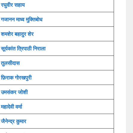
रघुवीर सहाय
गजानन माध्व मुक्तिबोध
शमशेर बहादुर शेर
सूर्यकांत त्रिपाठी निराला
तुलसीदास
फ़िराक गोरखपुरी
उमसंकर जोशी
महादेवी वर्मा
जैनेन्द्र कुमार