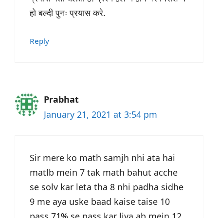
हो बल्दी पुनः प्रयास करे.
Reply
Prabhat
January 21, 2021 at 3:54 pm
Sir mere ko math samjh nhi ata hai
matlb mein 7 tak math bahut acche
se solv kar leta tha 8 nhi padha sidhe
9 me aya uske baad kaise taise 10
pass 71% se pass kar liya ab mein 12