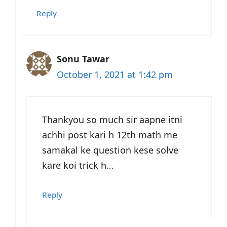
Reply
Sonu Tawar
October 1, 2021 at 1:42 pm
Thankyou so much sir aapne itni
achhi post kari h 12th math me
samakal ke question kese solve
kare koi trick h…
Reply