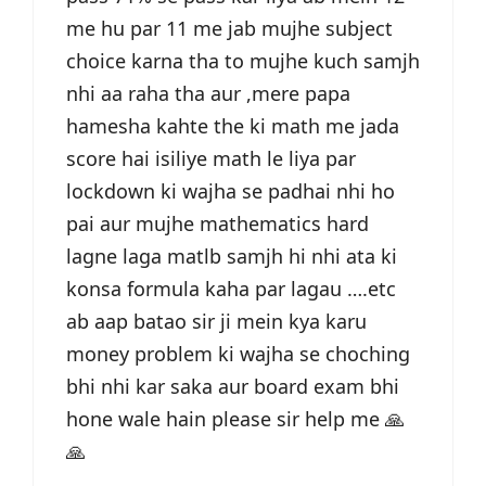
me hu par 11 me jab mujhe subject
choice karna tha to mujhe kuch samjh
nhi aa raha tha aur ,mere papa
hamesha kahte the ki math me jada
score hai isiliye math le liya par
lockdown ki wajha se padhai nhi ho
pai aur mujhe mathematics hard
lagne laga matlb samjh hi nhi ata ki
konsa formula kaha par lagau ….etc
ab aap batao sir ji mein kya karu
money problem ki wajha se choching
bhi nhi kar saka aur board exam bhi
hone wale hain please sir help me 🙏
🙏