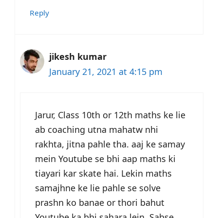
Reply
jikesh kumar
January 21, 2021 at 4:15 pm
Jarur, Class 10th or 12th maths ke lie
ab coaching utna mahatw nhi
rakhta, jitna pahle tha. aaj ke samay
mein Youtube se bhi aap maths ki
tiayari kar skate hai. Lekin maths
samajhne ke lie pahle se solve
prashn ko banae or thori bahut
Youtube ka bhi sahara lein. Sabse