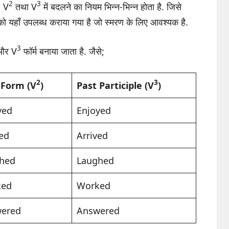
2
3
 V
तथा V
में बदलने का नियम भिन्न-भिन्न होता है. जिसे
ं को यहाँ उपलब्ध कराया गया है जो स्मरण के लिए आवश्यक है.
3
र V
फॉर्म बनाया जाता है. जैसे;
2
3
 Form (V
)
Past Participle (V
)
yed
Enjoyed
ved
Arrived
hed
Laughed
ked
Worked
ered
Answered