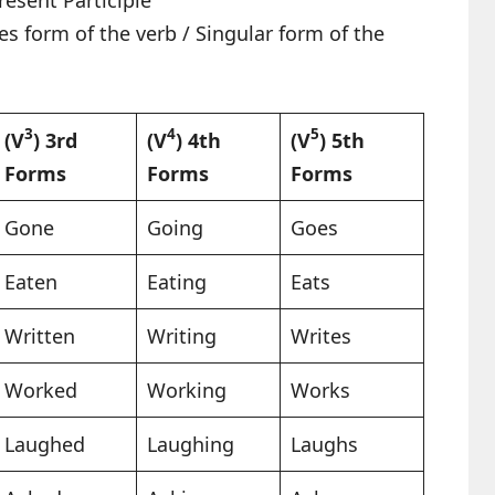
 es form of the verb / Singular form of the
3
4
5
(V
) 3rd
(V
) 4th
(V
) 5th
Forms
Forms
Forms
Gone
Going
Goes
Eaten
Eating
Eats
Written
Writing
Writes
Worked
Working
Works
Laughed
Laughing
Laughs