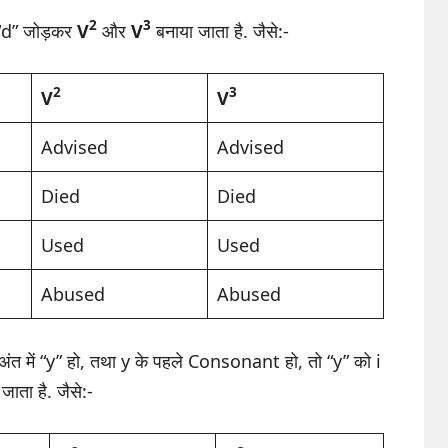
2
3
्फ “d” जोड़कर
V
और
V
बनाया जाता है. जैसे:-
2
3
V
V
Advised
Advised
Died
Died
Used
Used
Abused
Abused
अंत में “y” हो, तथा y के पहले Consonant हो, तो “y” को i
जाता है. जैसे:-